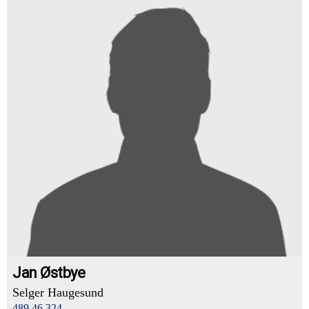
Jan Østbye
Selger Haugesund
489 46 324