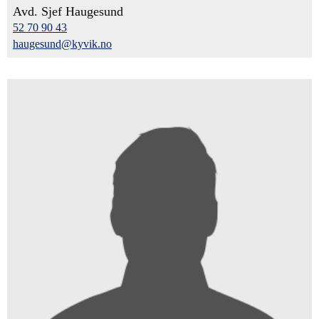
Avd. Sjef Haugesund
52 70 90 43
haugesund@kyvik.no