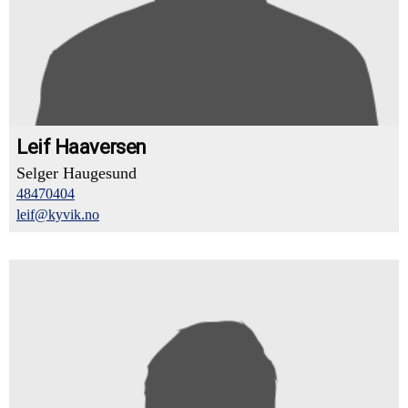
Leif Haaversen
Selger Haugesund
48470404
leif@kyvik.no