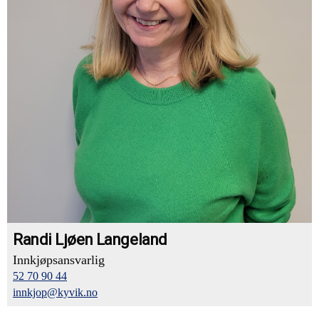
Randi Ljøen Langeland
Innkjøpsansvarlig
52 70 90 44
innkjop@kyvik.no